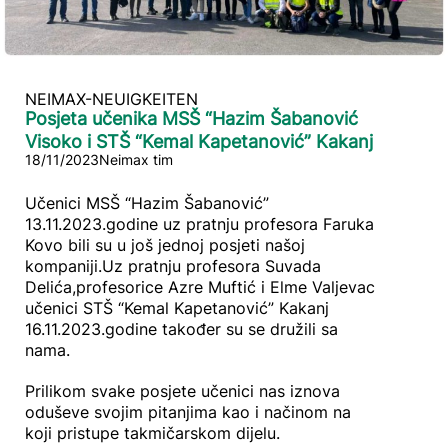
NEIMAX-NEUIGKEITEN
Posjeta učenika MSŠ “Hazim Šabanović
Visoko i STŠ “Kemal Kapetanović” Kakanj
18/11/2023
Neimax tim
Učenici MSŠ “Hazim Šabanović”
13.11.2023.godine uz pratnju profesora Faruka
Kovo bili su u još jednoj posjeti našoj
kompaniji.Uz pratnju profesora Suvada
Delića,profesorice Azre Muftić i Elme Valjevac
učenici STŠ “Kemal Kapetanović” Kakanj
16.11.2023.godine također su se družili sa
nama.
Prilikom svake posjete učenici nas iznova
oduševe svojim pitanjima kao i načinom na
koji pristupe takmičarskom dijelu.