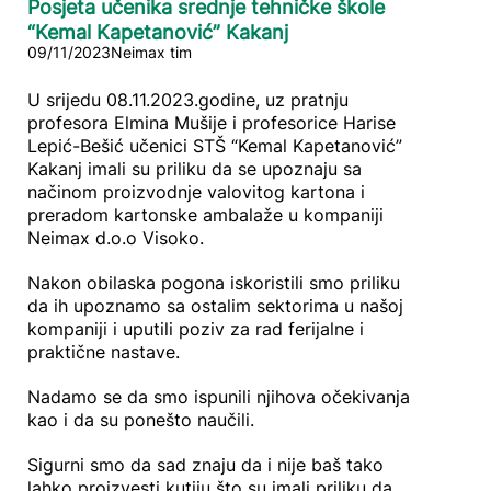
Posjeta učenika srednje tehničke škole
“Kemal Kapetanović” Kakanj
09/11/2023
Neimax tim
U srijedu 08.11.2023.godine, uz pratnju
profesora Elmina Mušije i profesorice Harise
Lepić-Bešić učenici STŠ “Kemal Kapetanović”
Kakanj imali su priliku da se upoznaju sa
načinom proizvodnje valovitog kartona i
preradom kartonske ambalaže u kompaniji
Neimax d.o.o Visoko.
Nakon obilaska pogona iskoristili smo priliku
da ih upoznamo sa ostalim sektorima u našoj
kompaniji i uputili poziv za rad ferijalne i
praktične nastave.
Nadamo se da smo ispunili njihova očekivanja
kao i da su ponešto naučili.
Sigurni smo da sad znaju da i nije baš tako
lahko proizvesti kutiju što su imali priliku da